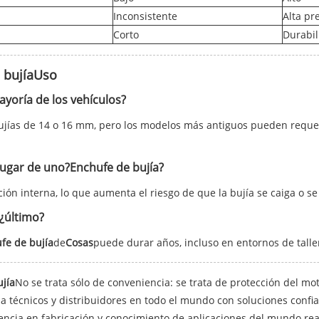
Inconsistente
Alta pr
Corto
Durabil
 bujía
Uso
mayoría de los vehículos?
ujías de 14 o 16 mm, pero los modelos más antiguos pueden requer
lugar de uno?
Enchufe de bujía
?
ón interna, lo que aumenta el riesgo de que la bujía se caiga o se
¿último?
fe de bujía
de
Cosas
puede durar años, incluso en entornos de taller
jía
No se trata sólo de conveniencia: se trata de protección del mot
 técnicos y distribuidores en todo el mundo con soluciones confia
ncia en fabricación y conocimiento de aplicaciones del mundo rea