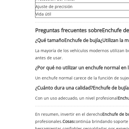
Ajuste de precisión
Vida útil
Preguntas frecuentes sobre
Enchufe de
¿Qué tamaño
Enchufe de bujía
¿Utilizan la 
La mayoría de los vehículos modernos utilizan b
antes de usar.
¿Por qué no utilizar un enchufe normal en 
Un enchufe normal carece de la función de sujeci
¿Cuánto dura una calidad?
Enchufe de bujía
Con un uso adecuado, un nivel profesional
Enchu
En resumen, invertir en el derecho
Enchufe de bu
profesionales.
Cosas
continúa brindando soporte a
herramientas confiables respaldadas por experie