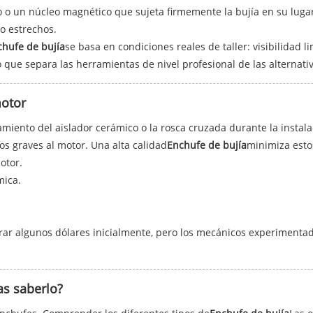
o o un núcleo magnético que sujeta firmemente la bujía en su luga
o estrechos.
chufe de bujía
se basa en condiciones reales de taller: visibilidad
o que separa las herramientas de nivel profesional de las alternati
motor
amiento del aislador cerámico o la rosca cruzada durante la instal
os graves al motor. Una alta calidad
Enchufe de bujía
minimiza esto
otor.
mica.
rar algunos dólares inicialmente, pero los mecánicos experimentad
as saberlo?