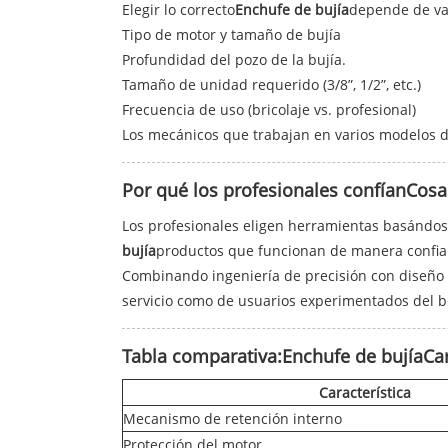
Elegir lo correcto
Enchufe de bujía
depende de var
Tipo de motor y tamaño de bujía
Profundidad del pozo de la bujía.
Tamaño de unidad requerido (3/8”, 1/2”, etc.)
Frecuencia de uso (bricolaje vs. profesional)
Los mecánicos que trabajan en varios modelos d
Por qué los profesionales confían
Cosa
Los profesionales eligen herramientas basándos
bujía
productos que funcionan de manera confiab
Combinando ingeniería de precisión con diseño
servicio como de usuarios experimentados del br
Tabla comparativa:
Enchufe de bujía
Car
Característica
Mecanismo de retención interno
Protección del motor