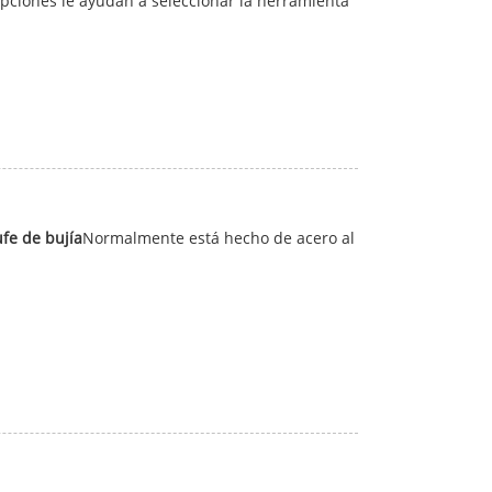
opciones le ayudan a seleccionar la herramienta
fe de bujía
Normalmente está hecho de acero al