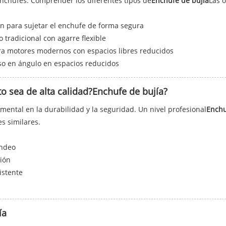
 enchufes. Comprender los diferentes tipos de
Enchufe de bujía
Las 
án para sujetar el enchufe de forma segura
o tradicional con agarre flexible
ara motores modernos con espacios libres reducidos
eso en ángulo en espacios reducidos
 sea de alta calidad?
Enchufe de bujía
?
mental en la durabilidad y la seguridad. Un nivel profesional
Enchu
s similares.
ondeo
sión
istente
ía