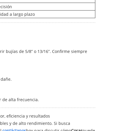
ecisión
idad a largo plazo
ir bujías de 5/8” o 13/16”. Confirme siempre
 dañe.
 de alta frecuencia.
or, eficiencia y resultados
bles y de alto rendimiento. Si busca
l,
contáctanos
hoy para discutir cómo
Cosas
puede