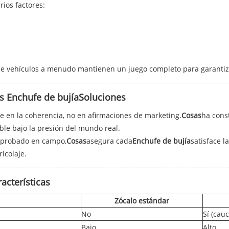
ios factores:
e vehículos a menudo mantienen un juego completo para garantiza
s
Enchufe de bujía
Soluciones
e en la coherencia, no en afirmaciones de marketing.
Cosas
ha cons
le bajo la presión del mundo real.
 probado en campo,
Cosas
asegura cada
Enchufe de bujía
satisface l
icolaje.
acterísticas
Zócalo estándar
No
Sí (cau
Bajo
Alto