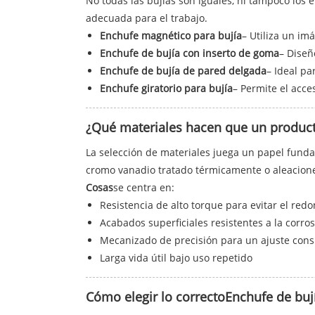
No todas las bujías son iguales, ni tampoco los
adecuada para el trabajo.
Enchufe magnético para bujía
– Utiliza un im
Enchufe de bujía con inserto de goma
– Diseñ
Enchufe de bujía de pared delgada
– Ideal p
Enchufe giratorio para bujía
– Permite el acc
¿Qué materiales hacen que un producto
La selección de materiales juega un papel funda
cromo vanadio tratado térmicamente o aleacione
Cosas
se centra en:
Resistencia de alto torque para evitar el red
Acabados superficiales resistentes a la corro
Mecanizado de precisión para un ajuste cons
Larga vida útil bajo uso repetido
Cómo elegir lo correcto
Enchufe de buj